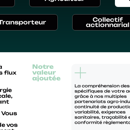
Collectif
Transporteur
actionnarial
Notre
à
valeur
 flux
ajoutée
La compréhension des
rgie
spécifiques de votre ac
cale,
grâce à nos multiples
ant
partenariats agro-indus
continuité de producti
variabilité, exigences
. Vous
sanitaires, traçabilité 
conformité règlementa
de vos