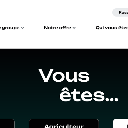
Res
e groupe
Notre offre
Qui vous ête
Vous
êtes...
Agriculteur