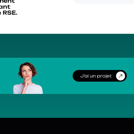
ement
ant
 RSE.
J’ai un projet