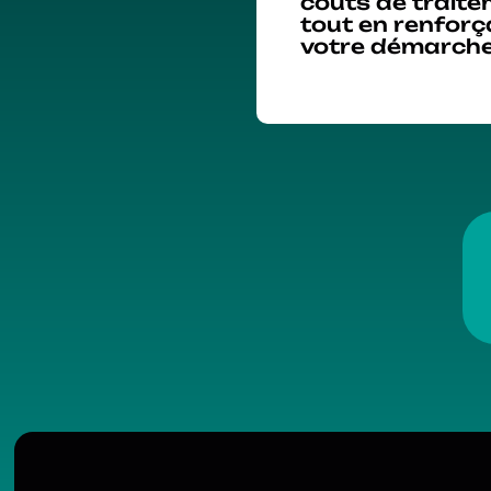
coûts de trait
tout en renforç
votre démarche