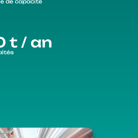
e de capacité
e
 t / an
aités