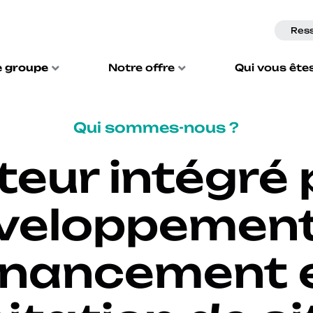
Res
e groupe
Notre offre
Qui vous ête
Qui sommes-nous ?
eur intégré 
veloppement,
inancement 