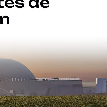
ites de
on