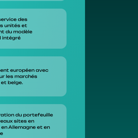
service des
s unités et
nt du modèle
l intégré
ent européen avec
sur les marchés
et belge.
ation du portefeuille
veaux sites en
 en Allemagne et en
ue