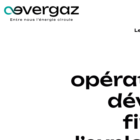
L
opérat
dé
f