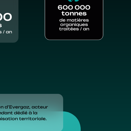
600 000
tonnes
00
de matières
s
organiques
traitées / an
 / an
n d’Evergaz, acteur
dant dédié à la
sation territoriale.