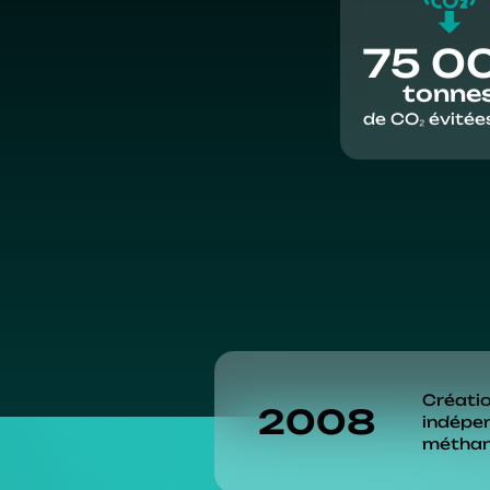
75 0
tonne
de CO₂ évitées
Créatio
2008
indépen
méthani