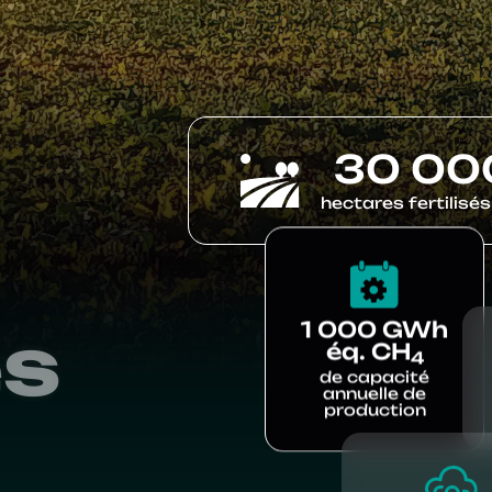
30 00
hectares fertilisés
1 000 GWh
es
éq. CH
4
de capacité
annuelle de
production