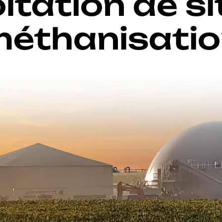
oitation de s
éthanisati