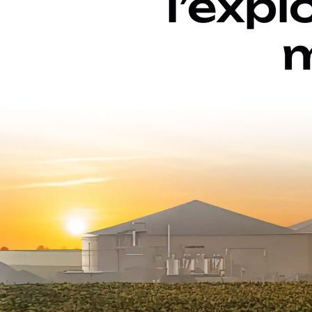
l’expl
m