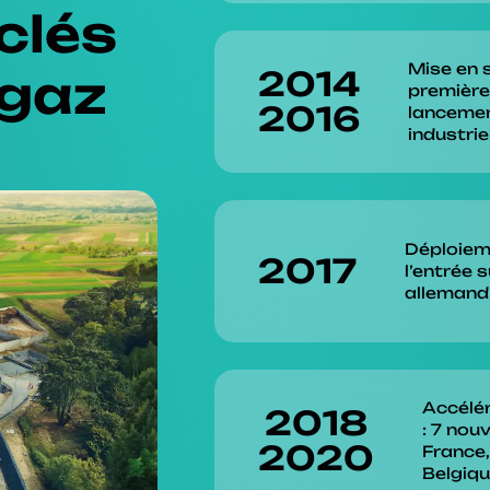
clés
Mise en 
2014
rgaz
première
2016
lanceme
industrie
Déploiem
2017
l’entrée 
allemand 
Accélér
2018
: 7 nou
2020
France,
Belgiq