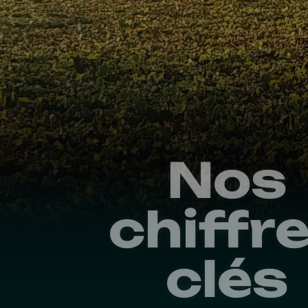
Nos
chiffr
clés