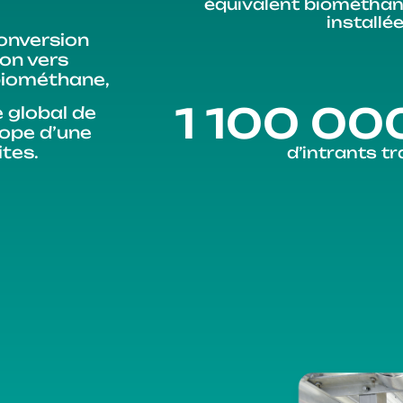
équivalent biométhan
installé
conversion
on vers
 biométhane,
1 100 000
e global de
rope d’une
ites.
d’intrants tr