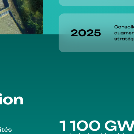
Consolid
2025
augment
stratég
ion
1 100 G
ités