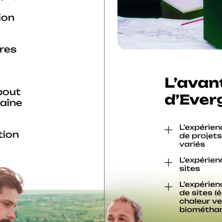
ion
pres
L’avan
bout
d’Ever
haîne
L’expérie
tion
de projet
variés
L’expérien
sites
L’expérien
de sites (é
chaleur ve
biométha