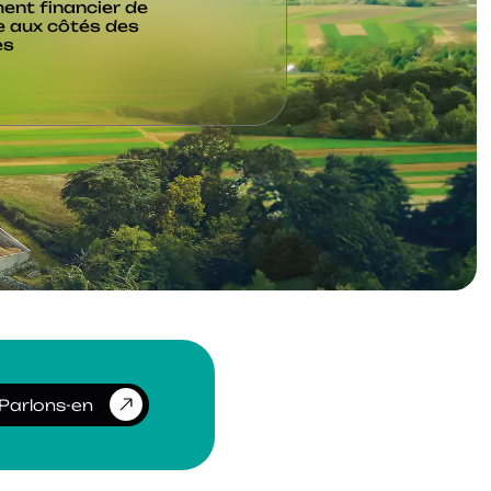
ent financier de
e aux côtés des
es
Parlons-en