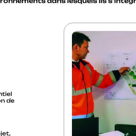
ronnements dans lesquels ils s’intèg
tiel
on de
et,