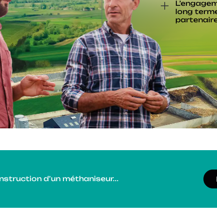
L’engagem
long term
partenair
nstruction d’un méthaniseur...