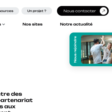
Nous contacter
sources
Un projet ?
s
Nos sites
Notre actualité
Nous rejoindre
stre des
partenariat
és aux